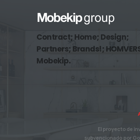
Contract; Home; Design;
Partners; Brands!; HOMVER
Mobekip.
El proyecto de in
subvencionado por Gobi