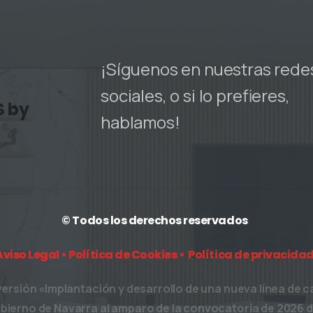
¡Síguenos en nuestras rede
sociales, o si lo prefieres,
S by
hablamos!
© Todos los derechos reservados
Aviso Legal •
Política de Cookies •
Política de privacida
versión «Implantación y desarrollo de una nueva línea de 
erno de Navarra al amparo de la convocatoria de 2026 de