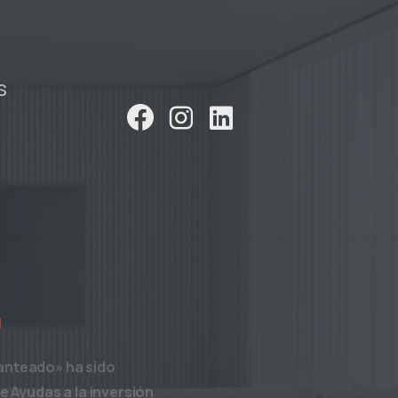
s
d
canteado» ha sido
 Ayudas a la inversión