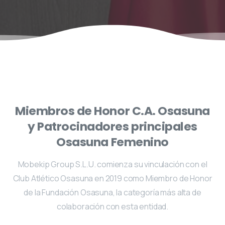
Miembros
de
Honor
C.A.
Osasuna
y Patrocinadores
principales
Osasuna
Femenino
Mobekip Group S.L.U. comienza su vinculación con el
Club Atlético Osasuna en 2019 como Miembro de Honor
de la Fundación Osasuna, la categoría más alta de
colaboración con esta entidad.