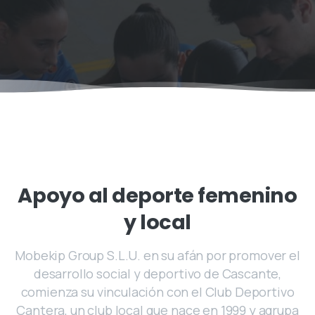
Apoyo
al
deporte
femenino
y
local
Mobekip Group S.L.U. en su afán por promover el
desarrollo social y deportivo de Cascante,
comienza su vinculación con el Club Deportivo
Cantera, un club local que nace en 1999 y agrupa